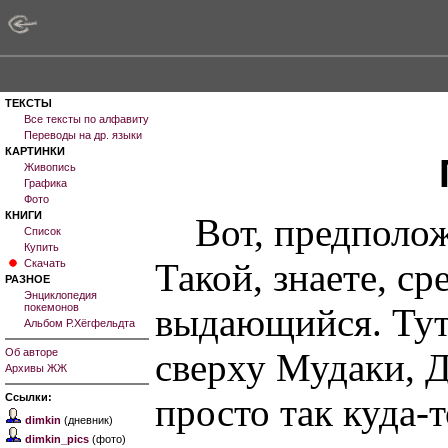
ТЕКСТЫ
Все тексты по алфавиту
Переводы на др. языки
КАРТИНКИ
Живопись
Графика
Фото
КНИГИ
Вот, предполо
Список
Купить
Такой, знаете, с
Скачать
РАЗНОЕ
Энциклопедия
выдающийся. Тут,
покемонов
Альбом Р.Хёгфельдта
сверху Мудаки, 
Об авторе
Архивы ЖЖ
просто так куда-
Ссылки:
dimkin
(дневник)
dimkin_pics
(фото)